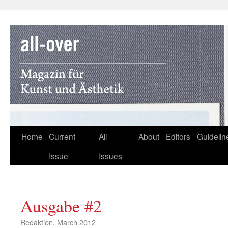
Skip
Home
Current
All
About
Editors
Guidelin
to
Issue
Issues
content
Ausgabe #2
Redaktion
,
March 2012