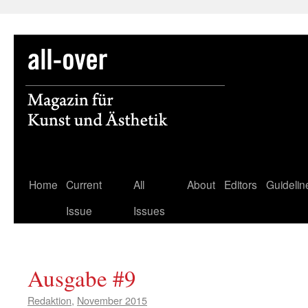
Skip
Home
Current
All
About
Editors
Guidelin
to
Issue
Issues
content
Ausgabe #9
Redaktion
,
November 2015