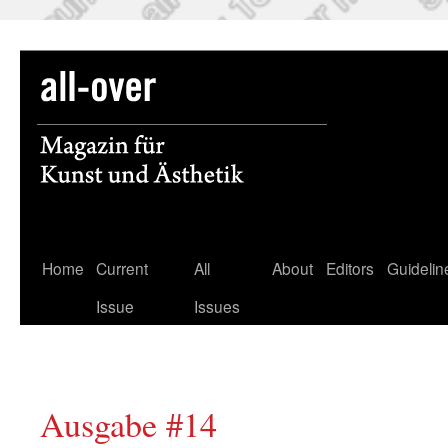
Skip
Home
Current
All
About
Editors
Guidelin
to
Issue
Issues
content
Ausgabe #14