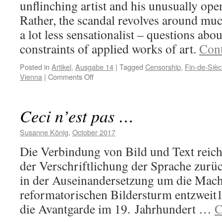
unflinching artist and his unusually op
Rather, the scandal revolves around m
a lot less sensationalist – questions ab
constraints of applied works of art.
Cont
Posted in
Artikel
,
Ausgabe 14
|
Tagged
Censorship
,
Fin-de-Sièc
on
Vienna
|
Comments Off
A
Very
Nuanced
Ceci n’est pas …
Scandal
Susanne König
,
October 2017
Die Verbindung von Bild und Text reich
der Verschriftlichung der Sprache zurüc
in der Auseinandersetzung um die Mach
reformatorischen Bildersturm entzweit1
die Avantgarde im 19. Jahrhundert …
C