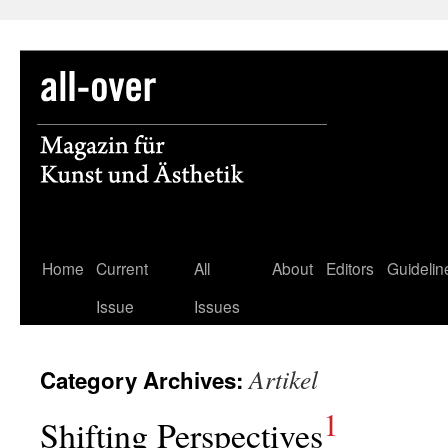
Skip
Home
Current
All
About
Editors
Guidelin
to
Issue
Issues
content
Artikel
Category Archives:
1
Shifting Perspectives