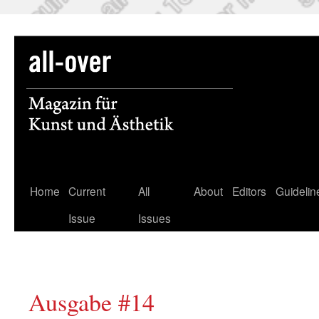
Skip
Home
Current
All
About
Editors
Guidelin
to
Issue
Issues
content
Ausgabe #14