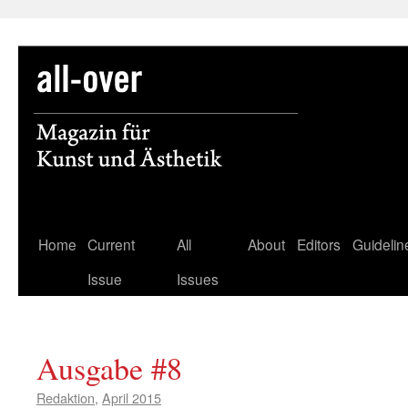
Skip
Home
Current
All
About
Editors
Guidelin
to
Issue
Issues
content
Ausgabe #8
Redaktion
,
April 2015