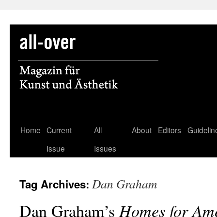
Skip
Home
Current
All
About
Editors
Guidelin
to
Issue
Issues
content
Dan Graham
Tag Archives:
Dan Graham’s
Homes for Am