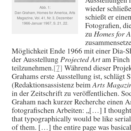
wieder schließe
Abb. 1:
Dan Graham, Homes for America, Arts
schießt er einen
Magazine, Vol. 41, Nr. 3, Dezember
Fotografien, di
1966-Januar 1967, S. 21, 22.
zu
Homes for 
zusammensetzen
Möglichkeit Ende 1966 mit einer Dia-S
der Ausstellung
Projected Art
am Finch 
teilzunehmen.
[7]
Während dieser Projek
Grahams erste Ausstellung ist, schlägt
(Redaktionsassistenz beim
Arts Magazi
in der Zeitschrift zu veröffentlichen. S
Graham nach kurzer Recherche einen Ar
fotografischen Arbeiten: „[…] I thought
that typographically would be like serial
of them. […] the entire page was basical