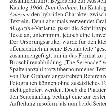
zusammenführt. Begleitend zur Ausstell
Katalog
1966. Dan Graham
. Im Katal
America
den hybriden Charakter zwisc
Text ein. Denn abermals verwendet Gr
Magazine
-Variante, passt die Schrifttyp
Texte an, unternimmt jedoch eine Umver
Der Ursprungsartikel wurde für den kle
offensichtlich in seine Bestandteile ‘ge
zusammengefügt, um in das Format zu pa
Broschürenabbildung „The Serenade“ ve
Spaltenanzahl trotz übernommener Texta
von Dan Graham angestrebten Referenz
Fotografien können ohne zusätzliches Fo
nicht geliefert werden. Doch die Platzi
den Seitenanfang bedingt eine zur erste
Aufteilung insofern, als nun beide Seit