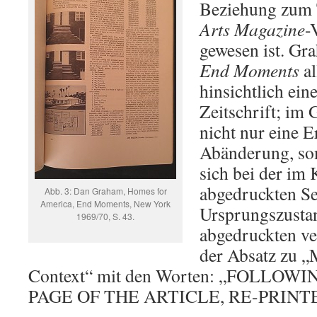
Beziehung zum Te
Arts Magazine
-
gewesen ist. Gra
End Moments
al
hinsichtlich eine
Zeitschrift; im G
nicht nur eine 
Abänderung, son
sich bei der im
abgedruckten Se
Abb. 3: Dan Graham, Homes for
America, End Moments, New York
Ursprungszustan
1969/70, S. 43.
abgedruckten ve
der Absatz zu 
Context“ mit den Worten: „FOLLOW
PAGE OF THE ARTICLE, RE-PRINT