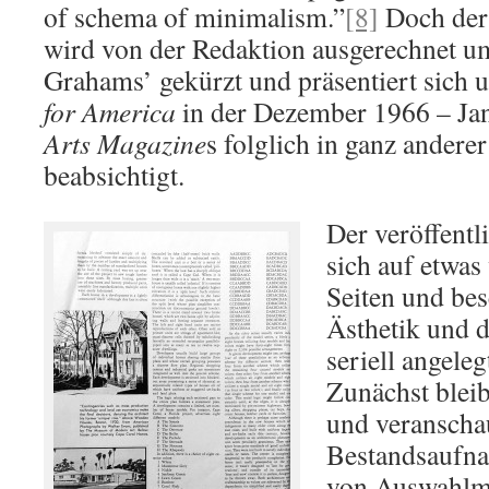
of schema of minimalism.”
[8]
Doch der 
wird von der Redaktion ausgerechnet u
Grahams’ gekürzt und präsentiert sich 
for America
in der Dezember 1966 – Ja
Arts Magazine
s folglich in ganz anderer
beabsichtigt.
Der veröffentl
sich auf etwas
Seiten und bes
Ästhetik und 
seriell angele
Zunächst blei
und veranschau
Bestandsaufna
von Auswahlm