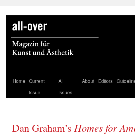
Skip
Home
Current
All
About
Editors
Guidelin
to
Issue
Issues
content
Dan Graham’s
Homes for Am