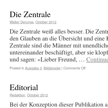
als
Zweifel
Die Zentrale
Walter Derungs
,
October 2012
Die Zentrale weiß alles besser. Die Zentr
den Glauben an die Übersicht und eine 
Zentrale sind die Männer mit unendlic
untereinander beschäftigt, aber sie klopf
und sagen: »Lieber Freund, …
Continu
on
Posted in
Ausgabe 3
,
Bildstrecke
|
Comments Off
Die
Zentrale
Editorial
Redaktion
,
October 2012
Bei der Konzeption dieser Publikation 