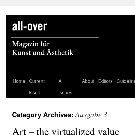
Skip
Home
Current
All
About
Editors
Guidelin
to
Issue
Issues
content
Ausgabe 3
Category Archives:
Art – the virtualized value