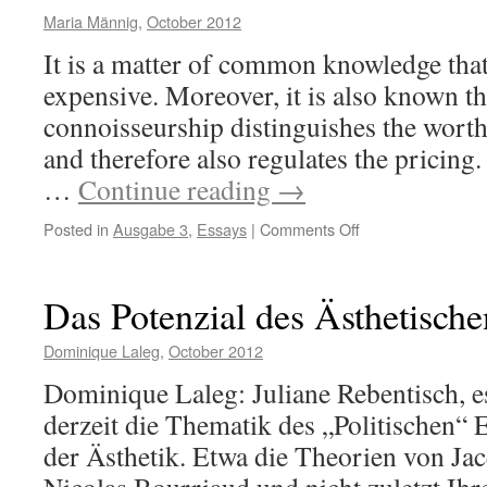
Maria Männig
,
October 2012
It is a matter of common knowledge that 
expensive. Moreover, it is also known th
connoisseurship distinguishes the worth
and therefore also regulates the pricing.
…
Continue reading
→
on
Posted in
Ausgabe 3
,
Essays
|
Comments Off
Art
–
the
Das Potenzial des Ästhetische
virtualized
value
Dominique Laleg
,
October 2012
Dominique Laleg: Juliane Rebentisch, es 
derzeit die Thematik des „Politischen“ 
der Ästhetik. Etwa die Theorien von Ja