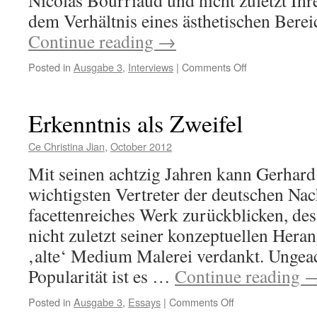
Nicolas Bourriaud und nicht zuletzt Ihr
dem Verhältnis eines ästhetischen Bere
Continue reading
→
on
Posted in
Ausgabe 3
,
Interviews
|
Comments Off
Das
Potenzial
des
Erkenntnis als Zweifel
Ästhetischen
Ce Christina Jian
,
October 2012
Mit seinen achtzig Jahren kann Gerhard 
wichtigsten Vertreter der deutschen Nac
facettenreiches Werk zurückblicken, des
nicht zuletzt seiner konzeptuellen Hera
‚alte‘ Medium Malerei verdankt. Ungeach
Popularität ist es …
Continue reading
on
Posted in
Ausgabe 3
,
Essays
|
Comments Off
Erkenntnis