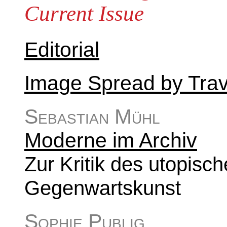
Current Issue
Petzolds
Transit
Editorial
Image Spread by Tra
Sebastian Mühl
Moderne im Archiv
Zur Kritik des utopisc
Gegenwartskunst
Sophie Publig