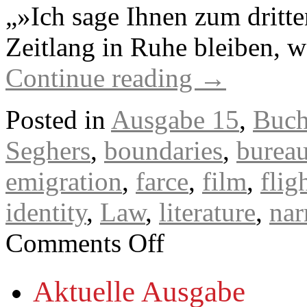
„»Ich sage Ihnen zum dritte
Zeitlang in Ruhe bleiben, 
Continue reading
→
Posted in
Ausgabe 15
,
Buch
Seghers
,
boundaries
,
bureau
emigration
,
farce
,
film
,
flig
identity
,
Law
,
literature
,
nar
on
Comments Off
Die
Gegenwart
des
Aktuelle Ausgabe
Historischen
in
Christian