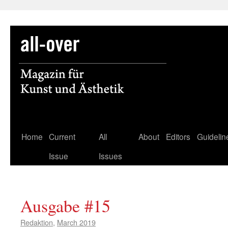
Skip
Home
Current
All
About
Editors
Guidelin
to
Issue
Issues
content
Ausgabe #15
Redaktion
,
March 2019