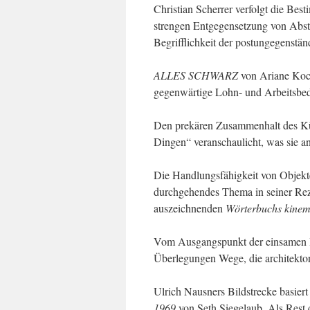
Christian Scherrer verfolgt die Bes
strengen Entgegensetzung von Abstr
Begrifflichkeit der postungegenstän
ALLES SCHWARZ
von Ariane Koch
gegenwärtige Lohn- und Arbeitsbe
Den prekären Zusammenhalt des Küns
Dingen“ veranschaulicht, was sie 
Die Handlungsfähigkeit von Objekte
durchgehendes Thema in seiner Rez
auszeichnenden
Wörterbuchs kinem
Vom Ausgangspunkt der einsamen Ins
Überlegungen Wege, die architekton
Ulrich Nausners Bildstrecke basiert
1969
von Seth Siegelaub. Als Rest 