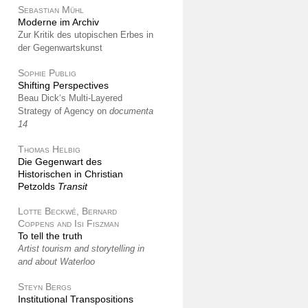
Sebastian Mühl
Moderne im Archiv
Zur Kritik des utopischen Erbes in
der Gegenwartskunst
Sophie Publig
Shifting Perspectives
Beau Dick‘s Multi-Layered
Strategy of Agency on
documenta
14
Thomas Helbig
Die Gegenwart des
Historischen in Christian
Petzolds
Transit
Lotte Beckwé, Bernard
Coppens and Isi Fiszman
To tell the truth
Artist tourism and storytelling in
and about Waterloo
Steyn Bergs
Institutional Transpositions