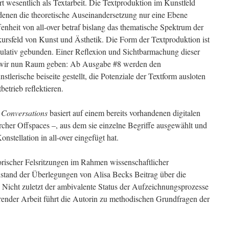
rt wesentlich als Textarbeit. Die Textproduktion im Kunstfeld
 denen die theoretische Auseinandersetzung nur eine Ebene
nheit von all-over betraf bislang das thematische Spektrum der
kursfeld von Kunst und Ästhetik. Die Form der Textproduktion ist
gulativ gebunden. Einer Reflexion und Sichtbarmachung dieser
n wir nun Raum geben: Ab Ausgabe #8 werden den
stlerische beiseite gestellt, die Potenziale der Textform ausloten
etrieb reflektieren.
g
Conversations
basiert auf einem bereits vorhandenen digitalen
cher Offspaces –, aus dem sie einzelne Begriffe ausgewählt und
nstellation in all-over eingefügt hat.
orischer Felsritzungen im Rahmen wissenschaftlicher
stand der Überlegungen von Alisa Becks Beitrag über die
Nicht zuletzt der ambivalente Status der Aufzeichnungsprozesse
ender Arbeit führt die Autorin zu methodischen Grundfragen der