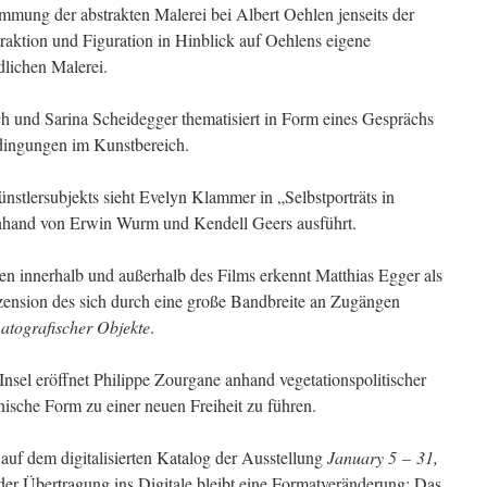
timmung der abstrakten Malerei bei Albert Oehlen jenseits der
aktion und Figuration in Hinblick auf Oehlens eigene
dlichen Malerei.
 und Sarina Scheidegger thematisiert in Form eines Gesprächs
dingungen im Kunstbereich.
tlersubjekts sieht Evelyn Klammer in „Selbstporträts in
anhand von Erwin Wurm und Kendell Geers ausführt.
n innerhalb und außerhalb des Films erkennt Matthias Egger als
ension des sich durch eine große Bandbreite an Zugängen
atografischer Objekte
.
el eröffnet Philippe Zourgane anhand vegetationspolitischer
ische Form zu einer neuen Freiheit zu führen.
 auf dem digitalisierten Katalog der Ausstellung
January 5 – 31,
der Übertragung ins Digitale bleibt eine Formatveränderung: Das