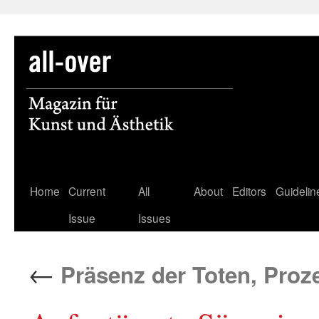
Skip
Home
Current
All
About
Editors
Guidelin
to
Issue
Issues
content
←
Präsenz der Toten, Proze