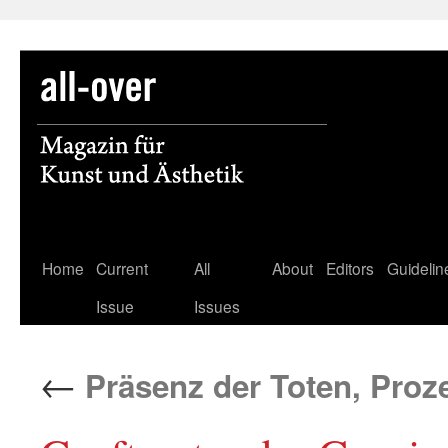
Skip
Home
Current
All
About
Editors
Guidelin
to
Issue
Issues
content
←
Präsenz der Toten, Proze