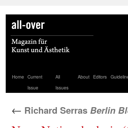
Skip
Home
Current
All
About
Editors
Guidelin
to
Issue
Issues
content
←
Richard Serras
Berlin Bl